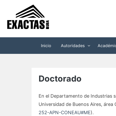
Saltar
al
contenido
Inicio
Autoridades
Académi
Doctorado
En el Departamento de Industrias s
Universidad de Buenos Aires, área 
252-APN-CONEAU#ME
).